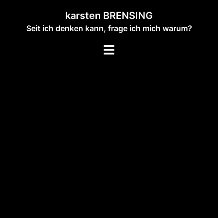
Zum
karsten BRENSING
Inhalt
Seit ich denken kann, frage ich mich warum?
springen
Menü
umschalten